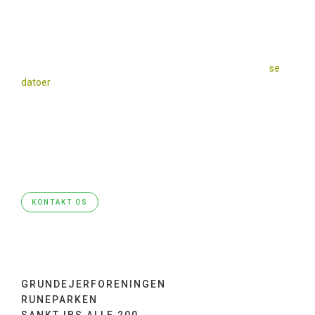
NYHED - KONTORTID
Bestyrelsen har ”kontortid” på Sankt Olavs Alle, første p-plads
mod vest, på de dage hvor der er storskralds aflevering (
se
datoer
på affaldshåndtering) fra kl. 17 – 18.
Beboerne kan herved komme med alle de
spørgsmål/beskeder de har. De bestyrelsesmedlemmer, der
er til stede, vil så prøve at give et svar med det samme eller
sørge for at spørgsmål/besked vil komme op på
førstkommende bestyrelsesmøde og derefter blive besvaret.
KONTAKT OS
GRUNDEJERFORENINGEN
RUNEPARKEN