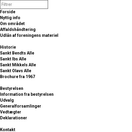
Forside
Nyttig info
Om området
Affaldshåndtering
Udlån af foreningens materiel
Historie
Sankt Bendts Alle
FORSIDE
/
BESTYRELSEN
/
VEDTÆGTER
Sankt Ibs Alle
Sankt Mikkels Alle
Sankt Olavs Alle
Brochure fra 1967
Vedtægter
Bestyrelsen
Information fra bestyrelsen
Udvalg
Læs Runeparkens vedtægter på følgende dokument.
Generalforsamlinger
Vedtægter
Deklarationer
Kontakt