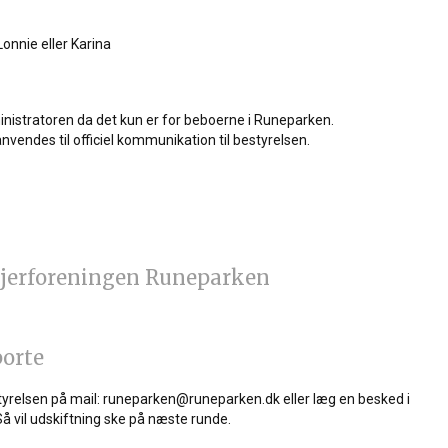
onnie eller Karina
istratoren da det kun er for beboerne i Runeparken.
vendes til officiel kommunikation til bestyrelsen.
ejerforeningen Runeparken
porte
styrelsen på mail: runeparken@runeparken.dk eller læg en besked i
Så vil udskiftning ske på næste runde.