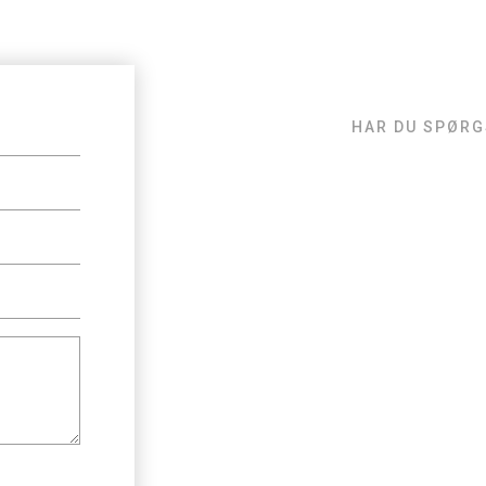
HAR DU SPØR
Konta
Grund
NYHED - KONTORT
Bestyrelsen har ”ko
de dage hvor der er 
fra kl. 17 – 18.
Beboerne kan herv
bestyrelsesmedlemmer
samme eller sørge 
førstkommende best