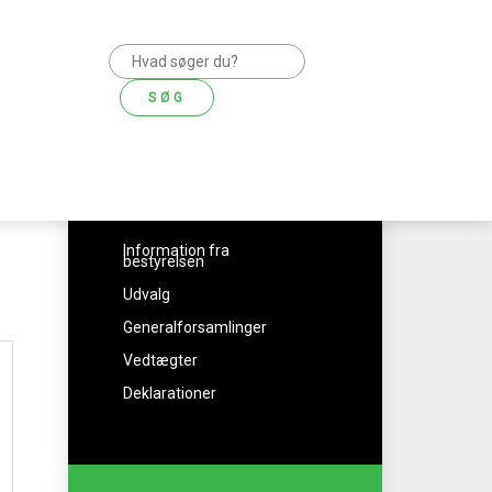
SØG
Se mere fra
bestyrelsen
Information fra
bestyrelsen
Udvalg
Generalforsamlinger
Vedtægter
Deklarationer