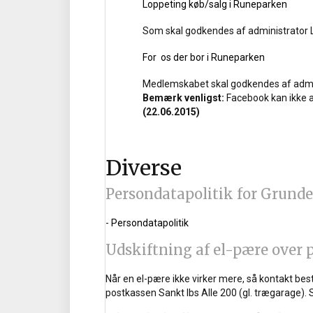
Loppeting køb/salg i Runeparken
Som skal godkendes af administrator L
For os der bor i Runeparken
Medlemskabet skal godkendes af admin
Bemærk venligst:
Facebook kan ikke an
(22.06.2015)
Diverse
Persondatapolitik for Grund
-
Persondatapolitik
Udskiftning af el-pære over 
Når en el-pære ikke virker mere, så kontakt be
postkassen Sankt Ibs Alle 200 (gl. trægarage). 