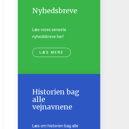
Nyhedsbreve
Læs vores seneste
nyhedsbreve her!
LÆS MERE
Historien bag
alle
vejnavnene
Læs om historien bag alle