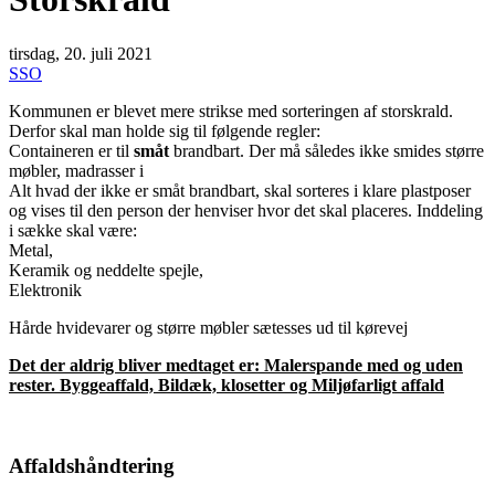
tirsdag, 20. juli 2021
SSO
Kommunen er blevet mere strikse med sorteringen af storskrald.
Derfor skal man holde sig til følgende regler:
Containeren er til
småt
brandbart. Der må således ikke smides større
møbler, madrasser i
Alt hvad der ikke er småt brandbart, skal sorteres i klare plastposer
og vises til den person der henviser hvor det skal placeres. Inddeling
i sække skal være:
Metal,
Keramik og neddelte spejle,
Elektronik
Hårde hvidevarer og større møbler sætesses ud til kørevej
Det der aldrig bliver medtaget er: Malerspande med og uden
rester. Byggeaffald, Bildæk, klosetter og Miljøfarligt affald
Affaldshåndtering