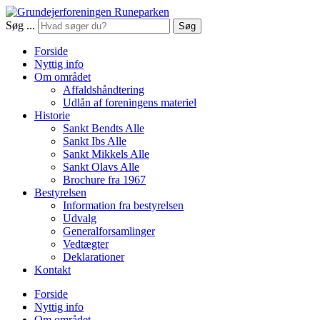
Søg ...
Søg
Forside
Nyttig info
Om området
Affaldshåndtering
Udlån af foreningens materiel
Historie
Sankt Bendts Alle
Sankt Ibs Alle
Sankt Mikkels Alle
Sankt Olavs Alle
Brochure fra 1967
Bestyrelsen
Information fra bestyrelsen
Udvalg
Generalforsamlinger
Vedtægter
Deklarationer
Kontakt
Forside
Nyttig info
Om området